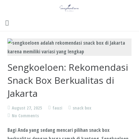
Menu
Gallery
Sengkoeloen: Rekomendasi
Contact Us
Snack Box Berkualitas di
Kemitraan
Jakarta
Career
August 27, 2025
fauzi
snack box
No Comments
Bagi Anda yang sedang mencari pilihan snack box
berkualitas dengan harga ramah di kantong, Sengkoeloen