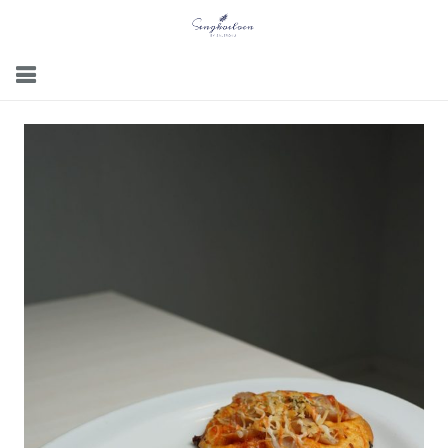
Menu
Gallery
Contact Us
Kemitraan
Career