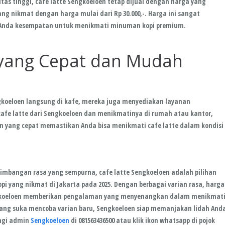
s tinggi, cafe latte Sengkoeloen tetap dijual dengan harga yang
ang nikmat dengan harga mulai dari Rp 30.000,-. Harga ini sangat
n Anda kesempatan untuk menikmati minuman kopi premium.
yang Cepat dan Mudah
gkoeloen langsung di kafe, mereka juga menyediakan layanan
cafe latte dari Sengkoeloen dan menikmatinya di rumah atau kantor,
an yang cepat memastikan Anda bisa menikmati cafe latte dalam kondisi
eimbangan rasa yang sempurna, cafe latte Sengkoeloen adalah pilihan
pi yang nikmat di Jakarta pada 2025. Dengan berbagai varian rasa, harga
ngkoeloen memberikan pengalaman yang menyenangkan dalam menikmat
 yang suka mencoba varian baru, Sengkoeloen siap memanjakan lidah And
ungi admin
Sengkoeloen
di 081563436500 atau klik ikon whatsapp di pojok