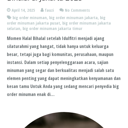
April 14, 2025
fauzi
No Comments
big order minuman
,
big order minuman jakarta
,
big
order minuman jakarta pusat
,
big order minuman jakarta
selatan
,
big order minuman jakarta timur
Momen Halal Bihalal setelah Idulfitri menjadi ajang
silaturahmi yang hangat, tidak hanya untuk keluarga
besar, tetapi juga bagi komunitas, perusahaan, maupun
instansi. Dalam setiap penyelenggaraan acara, sajian
minuman yang segar dan berkualitas menjadi salah satu
elemen penting yang dapat meningkatkan kenyamanan dan
kesan tamu Untuk Anda yang sedang mencari penyedia big
order minuman enak di…