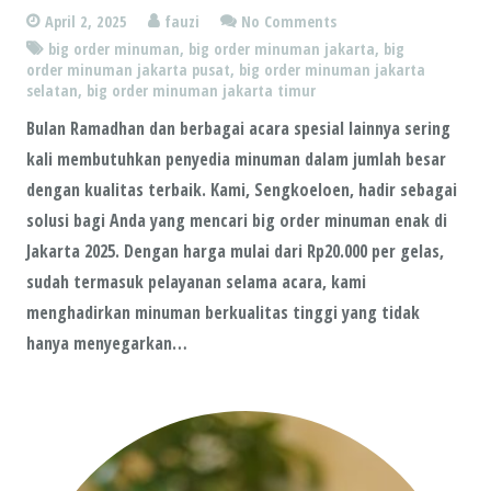
April 2, 2025
fauzi
No Comments
big order minuman
,
big order minuman jakarta
,
big
order minuman jakarta pusat
,
big order minuman jakarta
selatan
,
big order minuman jakarta timur
Bulan Ramadhan dan berbagai acara spesial lainnya sering
kali membutuhkan penyedia minuman dalam jumlah besar
dengan kualitas terbaik. Kami, Sengkoeloen, hadir sebagai
solusi bagi Anda yang mencari big order minuman enak di
Jakarta 2025. Dengan harga mulai dari Rp20.000 per gelas,
sudah termasuk pelayanan selama acara, kami
menghadirkan minuman berkualitas tinggi yang tidak
hanya menyegarkan…