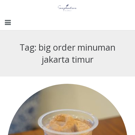
Menu
Tag:
big order minuman
Gallery
jakarta timur
Contact Us
Kemitraan
Career