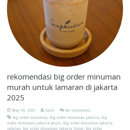
rekomendasi big order minuman
murah untuk lamaran di jakarta
2025
May 30, 2025
fauzi
No Comments
big order minuman
,
big order minuman jakarta
,
big
order minuman jakarta pusat
,
big order minuman jakarta
selatan
,
big order minuman jakarta timur
,
big order