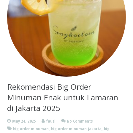
Rekomendasi Big Order
Minuman Enak untuk Lamaran
di Jakarta 2025
May 24, 2025
fauzi
No Comments
big order minuman
,
big order minuman jakarta
,
big