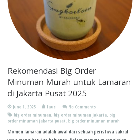
Rekomendasi Big Order
Minuman Murah untuk Lamaran
di Jakarta Pusat 2025
June 1, 2025
fauzi
No Comments
big order minuman
,
big order minuman jakarta
,
big
order minuman jakarta pusat
,
big order minuman murah
Momen lamaran adalah awal dari sebuah peristiwa sakral