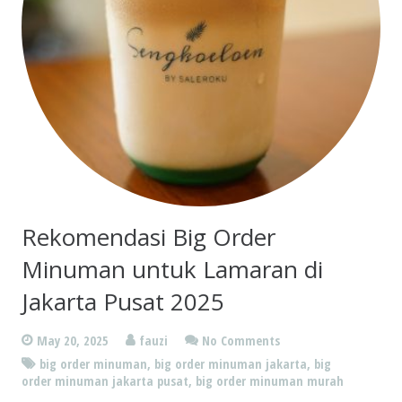
Rekomendasi Big Order
Minuman untuk Lamaran di
Jakarta Pusat 2025
May 20, 2025
fauzi
No Comments
big order minuman
,
big order minuman jakarta
,
big
order minuman jakarta pusat
,
big order minuman murah