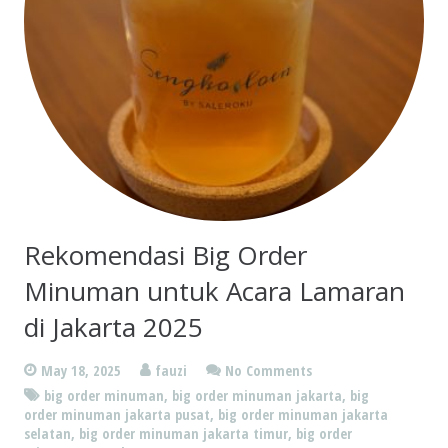
Rekomendasi Big Order
Minuman untuk Acara Lamaran
di Jakarta 2025
May 18, 2025
fauzi
No Comments
big order minuman
,
big order minuman jakarta
,
big
order minuman jakarta pusat
,
big order minuman jakarta
selatan
,
big order minuman jakarta timur
,
big order