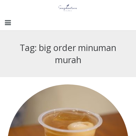
Menu
Tag:
big order minuman
Gallery
murah
Contact Us
Kemitraan
Career