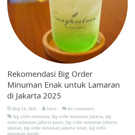
Rekomendasi Big Order
Minuman Enak untuk Lamaran
di Jakarta 2025
May 24, 2025
fauzi
No Comments
big order minuman
,
big order minuman jakarta
,
big
order minuman jakarta pusat
,
big order minuman jakarta
selatan
,
big order minuman jakarta timur
,
big order
minuman murah