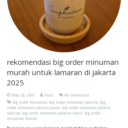
rekomendasi big order minuman
murah untuk lamaran di jakarta
2025
May 30, 2025
fauzi
No Comments
big order minuman
,
big order minuman jakarta
,
big
order minuman jakarta pusat
,
big order minuman jakarta
selatan
,
big order minuman jakarta timur
,
big order
minuman murah