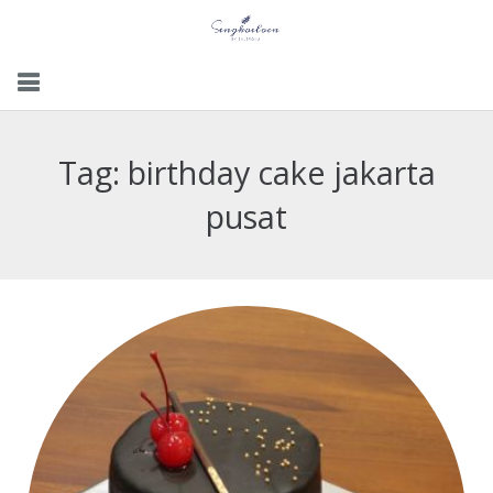
Menu
Tag:
birthday cake jakarta
Gallery
pusat
Contact Us
Kemitraan
Career