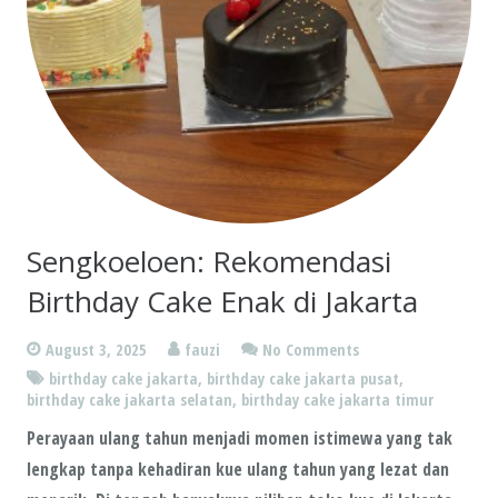
Sengkoeloen: Rekomendasi
Birthday Cake Enak di Jakarta
August 3, 2025
fauzi
No Comments
birthday cake jakarta
,
birthday cake jakarta pusat
,
birthday cake jakarta selatan
,
birthday cake jakarta timur
Perayaan ulang tahun menjadi momen istimewa yang tak
lengkap tanpa kehadiran kue ulang tahun yang lezat dan