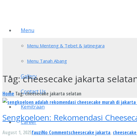
Menu
Menu Menteng & Tebet & Jatinegara
Menu Tanah Abang
Tag:
cheesecake jakarta selata
Gallery
Contact Us
Home
Tag: cheesecake jakarta selatan
Kemitraan
Sengkoeloen: Rekomendasi Cheeseca
Career
August 1, 2025
fauzi
No Comments
cheesecake jakarta
,
cheesecake 