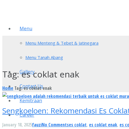
Menu
Menu Menteng & Tebet & Jatinegara
Menu Tanah Abang
Tag:
es coklat enak
Gallery
Contact Us
Home
Tag: es coklat enak
Kemitraan
Sengkoeloen: Rekomendasi Es Coklat
Career
January 18, 2025
fauzi
No Comments
es coklat
,
es coklat enak
,
es c