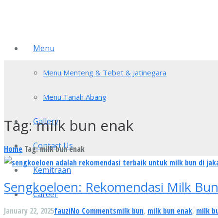
Menu
Menu Menteng & Tebet & Jatinegara
Menu Tanah Abang
Tag:
milk bun enak
Gallery
Contact Us
Home
Tag: milk bun enak
Kemitraan
Sengkoeloen: Rekomendasi Milk Bun 
Career
January 22, 2025
fauzi
No Comments
milk bun
,
milk bun enak
,
milk b