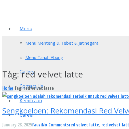
Menu
Menu Menteng & Tebet & Jatinegara
Menu Tanah Abang
Tag:
red velvet latte
Gallery
Contact Us
Home
Tag: red velvet latte
Kemitraan
Sengkoeloen: Rekomendasi Red Velve
Career
January 28, 2025
fauzi
No Comments
red velvet latte
,
red velvet lat