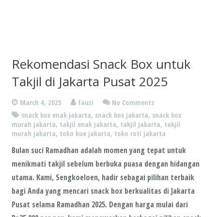
Rekomendasi Snack Box untuk
Takjil di Jakarta Pusat 2025
March 4, 2025
fauzi
No Comments
snack box enak jakarta
,
snack box jakarta
,
snack box
murah jakarta
,
takjil enak jakarta
,
takjil jakarta
,
takjil
murah jakarta
,
toko kue jakarta
,
toko roti jakarta
Bulan suci Ramadhan adalah momen yang tepat untuk
menikmati takjil sebelum berbuka puasa dengan hidangan
utama. Kami, Sengkoeloen, hadir sebagai pilihan terbaik
bagi Anda yang mencari snack box berkualitas di Jakarta
Pusat selama Ramadhan 2025. Dengan harga mulai dari