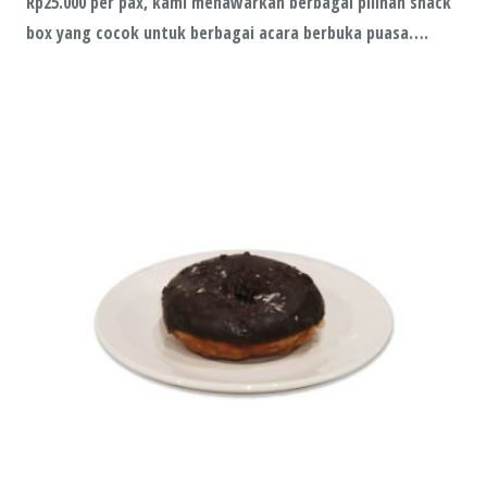
Rp25.000 per pax, kami menawarkan berbagai pilihan snack
box yang cocok untuk berbagai acara berbuka puasa….