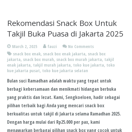
Rekomendasi Snack Box Untuk
Takjil Buka Puasa di Jakarta 2025
March 2, 2025
fauzi
No Comments
snack box enak
,
snack box enak jakarta
,
snack box
jakarta
,
snack box murah
,
snack box murah jakarta
,
takjil
enak jakarta
,
takjil murah jakarta
,
toko kue jakarta
,
toko
kue jakarta pusat
,
toko kue jakarta selatan
Bulan suci Ramadhan adalah waktu yang tepat untuk
berbagi kebersamaan dan menikmati hidangan berbuka
yang praktis dan lezat. Kami, Sengkoeloen, hadir sebagai
pilihan terbaik bagi Anda yang mencari snack box
berkualitas untuk takjil di Jakarta selama Ramadhan 2025.
Dengan harga mulai dari Rp25.000 per pax, kami
menawarkan berbagai pilihan snack box yang cocok untuk