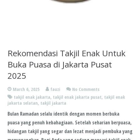
Rekomendasi Takjil Enak Untuk
Buka Puasa di Jakarta Pusat
2025
March 6, 2025
fauzi
No Comments
takjil enak jakarta
,
takjil enak jakarta pusat
,
takjil enak
jakarta selatan
,
takjil jakarta
Bulan Ramadan selalu identik dengan momen berbuka
puasa yang penuh kebahagiaan. Setelah seharian berpuasa,
hidangan takjil yang segar dan lezat menjadi pembuka yang