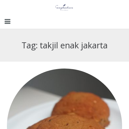
Menu
Tag:
takjil enak jakarta
Gallery
Contact Us
Kemitraan
Career