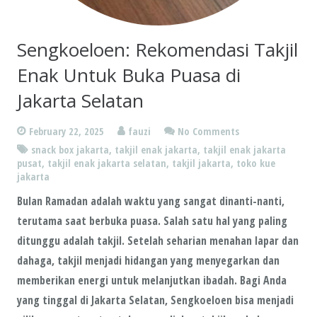
Sengkoeloen: Rekomendasi Takjil
Enak Untuk Buka Puasa di
Jakarta Selatan
February 22, 2025
fauzi
No Comments
snack box jakarta
,
takjil enak jakarta
,
takjil enak jakarta
pusat
,
takjil enak jakarta selatan
,
takjil jakarta
,
toko kue
jakarta
Bulan Ramadan adalah waktu yang sangat dinanti-nanti,
terutama saat berbuka puasa. Salah satu hal yang paling
ditunggu adalah takjil. Setelah seharian menahan lapar dan
dahaga, takjil menjadi hidangan yang menyegarkan dan
memberikan energi untuk melanjutkan ibadah. Bagi Anda
yang tinggal di Jakarta Selatan, Sengkoeloen bisa menjadi