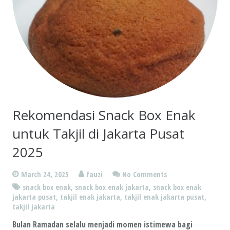
Rekomendasi Snack Box Enak
untuk Takjil di Jakarta Pusat
2025
March 24, 2025
fauzi
No Comments
snack box enak
,
snack box enak jakarta
,
snack box enak
jakarta pusat
,
takjil enak jakarta
,
takjil enak jakarta pusat
,
takjil jakarta
Bulan Ramadan selalu menjadi momen istimewa bagi