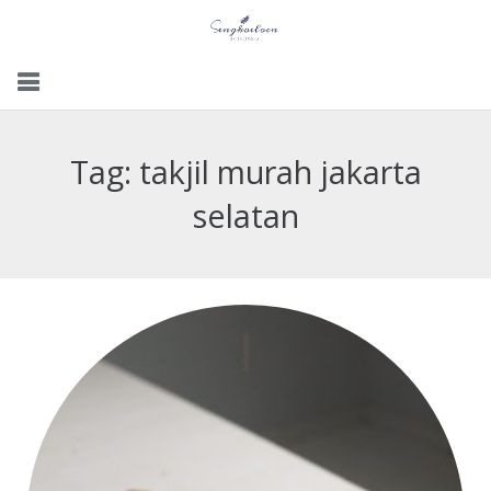
Menu
Tag:
takjil murah jakarta
Gallery
selatan
Contact Us
Kemitraan
Career