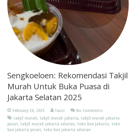
Sengkoeloen: Rekomendasi Takjil
Murah Untuk Buka Puasa di
Jakarta Selatan 2025
February 26, 2025
fauzi
No Comments
takjil murah
,
takjil murah jakarta
,
takjil murah jakarta
pusat
,
takjil murah jakarta selatan
,
toko kue jakarta
,
toko
kue jakarta pusat
,
toko kue jakarta selatan