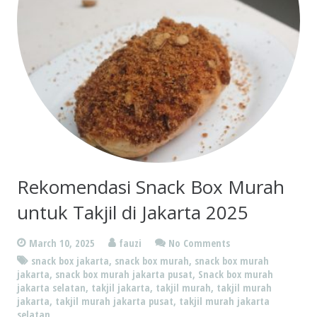
Rekomendasi Snack Box Murah
untuk Takjil di Jakarta 2025
March 10, 2025
fauzi
No Comments
snack box jakarta
,
snack box murah
,
snack box murah
jakarta
,
snack box murah jakarta pusat
,
Snack box murah
jakarta selatan
,
takjil jakarta
,
takjil murah
,
takjil murah
jakarta
,
takjil murah jakarta pusat
,
takjil murah jakarta
selatan