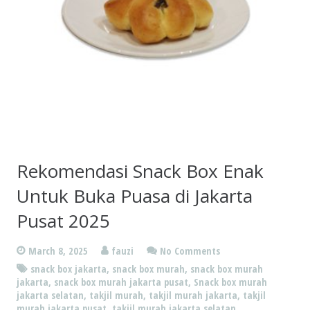
Rekomendasi Snack Box Enak
Untuk Buka Puasa di Jakarta
Pusat 2025
March 8, 2025
fauzi
No Comments
snack box jakarta
,
snack box murah
,
snack box murah
jakarta
,
snack box murah jakarta pusat
,
Snack box murah
jakarta selatan
,
takjil murah
,
takjil murah jakarta
,
takjil
murah jakarta pusat
,
takjil murah jakarta selatan