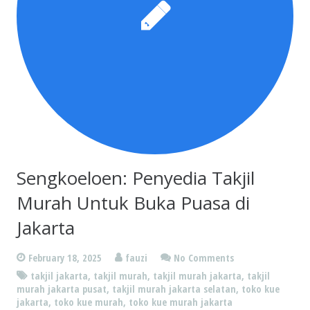
Sengkoeloen: Penyedia Takjil
Murah Untuk Buka Puasa di
Jakarta
February 18, 2025
fauzi
No Comments
takjil jakarta
,
takjil murah
,
takjil murah jakarta
,
takjil
murah jakarta pusat
,
takjil murah jakarta selatan
,
toko kue
jakarta
,
toko kue murah
,
toko kue murah jakarta