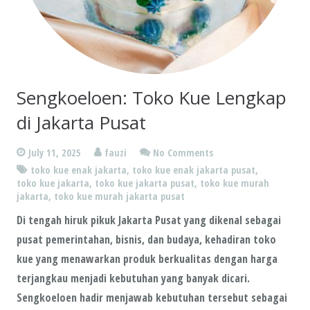
Sengkoeloen: Toko Kue Lengkap
di Jakarta Pusat
July 11, 2025
fauzi
No Comments
toko kue enak jakarta
,
toko kue enak jakarta pusat
,
toko kue jakarta
,
toko kue jakarta pusat
,
toko kue murah
jakarta
,
toko kue murah jakarta pusat
Di tengah hiruk pikuk Jakarta Pusat yang dikenal sebagai
pusat pemerintahan, bisnis, dan budaya, kehadiran toko
kue yang menawarkan produk berkualitas dengan harga
terjangkau menjadi kebutuhan yang banyak dicari.
Sengkoeloen hadir menjawab kebutuhan tersebut sebagai