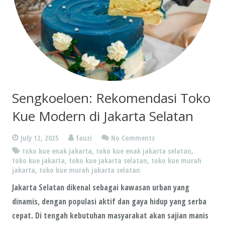
Sengkoeloen: Rekomendasi Toko
Kue Modern di Jakarta Selatan
July 12, 2025
fauzi
No Comments
toko kue enak jakarta
,
toko kue enak jakarta selatan
,
toko kue jakarta
,
toko kue jakarta selatan
,
toko kue murah
jakarta
,
toko kue murah jakarta selatan
Jakarta Selatan dikenal sebagai kawasan urban yang
dinamis, dengan populasi aktif dan gaya hidup yang serba
cepat. Di tengah kebutuhan masyarakat akan sajian manis