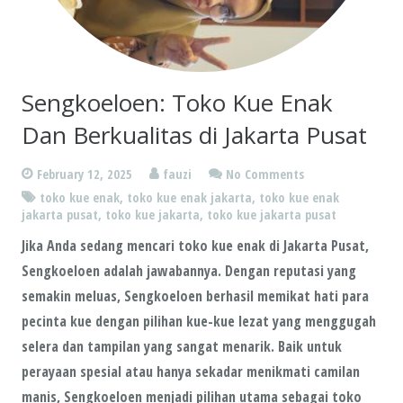
Sengkoeloen: Toko Kue Enak
Dan Berkualitas di Jakarta Pusat
February 12, 2025
fauzi
No Comments
toko kue enak
,
toko kue enak jakarta
,
toko kue enak
jakarta pusat
,
toko kue jakarta
,
toko kue jakarta pusat
Jika Anda sedang mencari toko kue enak di Jakarta Pusat,
Sengkoeloen adalah jawabannya. Dengan reputasi yang
semakin meluas, Sengkoeloen berhasil memikat hati para
pecinta kue dengan pilihan kue-kue lezat yang menggugah
selera dan tampilan yang sangat menarik. Baik untuk
perayaan spesial atau hanya sekadar menikmati camilan
manis, Sengkoeloen menjadi pilihan utama sebagai toko