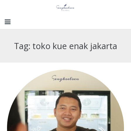
Menu
Tag:
toko kue enak jakarta
Gallery
Contact Us
Kemitraan
Career