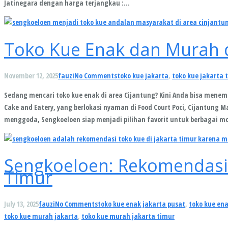
Jatinegara dengan harga terjangkau :…
Toko Kue Enak dan Murah d
November 12, 2025
fauzi
No Comments
toko kue jakarta
,
toko kue jakarta 
Sedang mencari toko kue enak di area Cijantung? Kini Anda bisa menemu
Cake and Eatery, yang berlokasi nyaman di Food Court Poci, Cijantung 
menggoda, Sengkoeloen siap menjadi pilihan favorit untuk berbagai m
Sengkoeloen: Rekomendasi 
Timur
July 13, 2025
fauzi
No Comments
toko kue enak jakarta pusat
,
toko kue ena
toko kue murah jakarta
,
toko kue murah jakarta timur