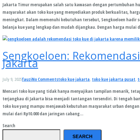
Jakarta Timur merupakan salah satu kawasan dengan pertumbuhan huni
masyarakat akan toko kue yang menyediakan produk berkualitas, harga
meningkat. Dalam memenuhi kebutuhan tersebut, Sengkoeloen hadir 
belanja kue yang lengkap dan mudah dijangkau. Dengan harga mulai 
Sengkoeloen: Rekomendasi
Jakarta
July 9, 2025
fauzi
No Comments
toko kue jakarta
,
toko kue jakarta pusat
,
t
Mencari toko kue yang tidak hanya menyajikan tampilan menarik, teta
terjangkau di Jakarta bisa menjadi tantangan tersendiri. Di tengah ba
toko kue yang mampu menjawab kebutuhan masyarakat urban dengan p
mulai dari Rp10.000 dan jaringan cabang…
Search
SEARCH