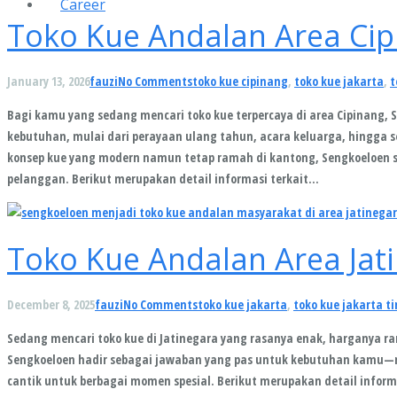
Career
Toko Kue Andalan Area Cip
January 13, 2026
fauzi
No Comments
toko kue cipinang
,
toko kue jakarta
,
t
Bagi kamu yang sedang mencari toko kue terpercaya di area Cipinang, S
kebutuhan, mulai dari perayaan ulang tahun, acara keluarga, hingga
konsep kue yang modern namun tetap ramah di kantong, Sengkoeloen 
pelanggan. Berikut merupakan detail informasi terkait…
Toko Kue Andalan Area Jati
December 8, 2025
fauzi
No Comments
toko kue jakarta
,
toko kue jakarta t
Sedang mencari toko kue di Jatinegara yang rasanya enak, harganya ra
Sengkoeloen hadir sebagai jawaban yang pas untuk kebutuhan kamu—mu
cantik untuk berbagai momen spesial. Berikut merupakan detail informa