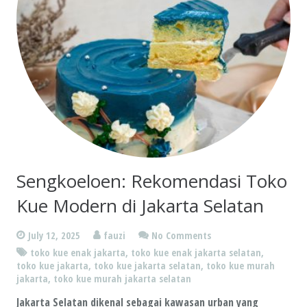
Sengkoeloen: Rekomendasi Toko
Kue Modern di Jakarta Selatan
July 12, 2025
fauzi
No Comments
toko kue enak jakarta
,
toko kue enak jakarta selatan
,
toko kue jakarta
,
toko kue jakarta selatan
,
toko kue murah
jakarta
,
toko kue murah jakarta selatan
Jakarta Selatan dikenal sebagai kawasan urban yang