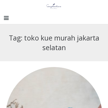
Menu
Tag:
toko kue murah jakarta
Gallery
selatan
Contact Us
Kemitraan
Career