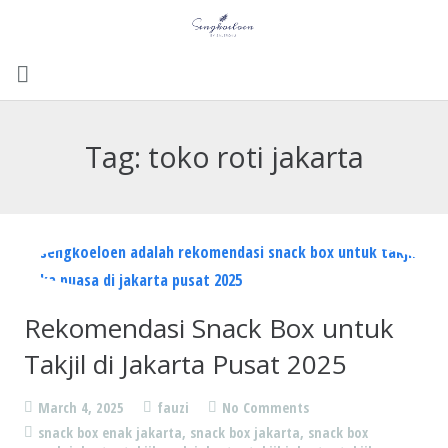
Menu
Tag:
toko roti jakarta
Gallery
Contact Us
Kemitraan
Career
Rekomendasi Snack Box untuk
Takjil di Jakarta Pusat 2025
March 4, 2025
fauzi
No Comments
snack box enak jakarta
,
snack box jakarta
,
snack box