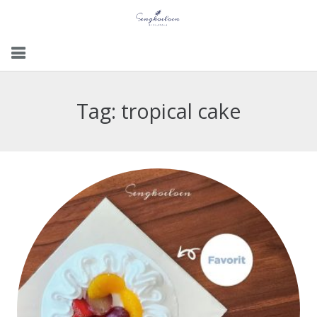
Menu
Tag:
tropical cake
Gallery
Contact Us
Kemitraan
Career