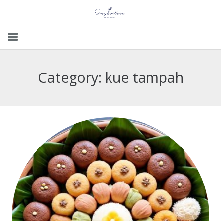
Menu
Category:
kue tampah
Gallery
Contact Us
Kemitraan
Career