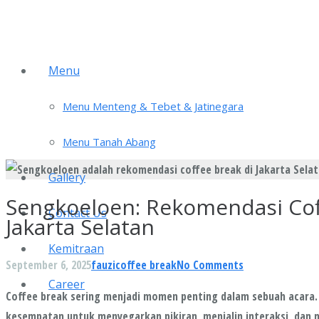
Menu
Menu Menteng & Tebet & Jatinegara
Menu Tanah Abang
Gallery
Sengkoeloen: Rekomendasi Cof
Contact Us
Jakarta Selatan
Kemitraan
September 6, 2025
fauzi
coffee break
No Comments
Career
Coffee break sering menjadi momen penting dalam sebuah acara. 
kesempatan untuk menyegarkan pikiran, menjalin interaksi, dan