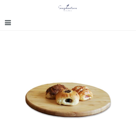
Menu
Gallery
Contact Us
Kemitraan
Career