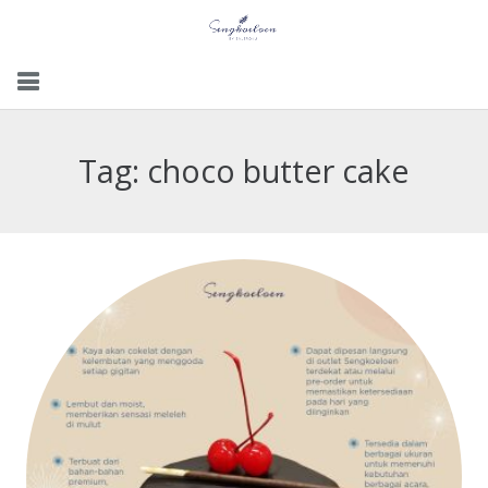
Menu
Tag:
choco butter cake
Gallery
Contact Us
Kemitraan
Career