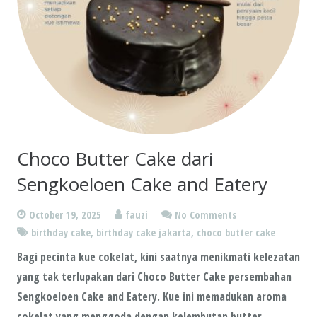
Choco Butter Cake dari
Sengkoeloen Cake and Eatery
October 19, 2025
fauzi
No Comments
birthday cake
,
birthday cake jakarta
,
choco butter cake
Bagi pecinta kue cokelat, kini saatnya menikmati kelezatan
yang tak terlupakan dari Choco Butter Cake persembahan
Sengkoeloen Cake and Eatery. Kue ini memadukan aroma
cokelat yang menggoda dengan kelembutan butter