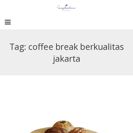
Menu
Tag:
coffee break berkualitas
Gallery
jakarta
Contact Us
Kemitraan
Career