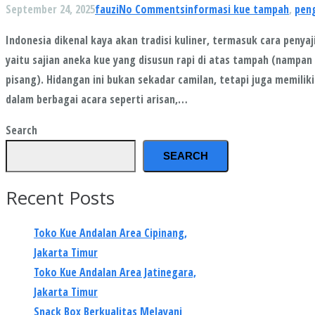
September 24, 2025
fauzi
No Comments
informasi kue tampah
,
pen
Indonesia dikenal kaya akan tradisi kuliner, termasuk cara penya
yaitu sajian aneka kue yang disusun rapi di atas tampah (nampan
pisang). Hidangan ini bukan sekadar camilan, tetapi juga memiliki
dalam berbagai acara seperti arisan,…
Search
SEARCH
Recent Posts
Toko Kue Andalan Area Cipinang,
Jakarta Timur
Toko Kue Andalan Area Jatinegara,
Jakarta Timur
Snack Box Berkualitas Melayani