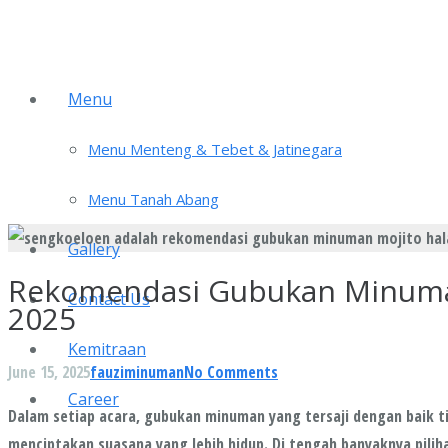
Menu
Menu Menteng & Tebet & Jatinegara
Menu Tanah Abang
Gallery
Rekomendasi Gubukan Minuman 
Contact Us
2025
Kemitraan
June 15, 2025
fauzi
minuman
No Comments
Career
Dalam setiap acara, gubukan minuman yang tersaji dengan baik t
menciptakan suasana yang lebih hidup. Di tengah banyaknya pili