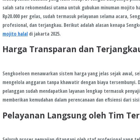
salah satu rekomendasi utama untuk gubukan minuman mojito hala
Rp20.000 per gelas, sudah termasuk pelayanan selama acara, Se
profesional, dan terjangkau. Berikut adalah alasan kenapa
Sengk
mojito halal
di jakarta 2025.
Harga Transparan dan Terjangka
Sengkoeloen menawarkan sistem harga yang jelas sejak awal, 
mengelola anggaran tanpa khawatir dengan biaya tersembunyi. De
pelanggan sudah mendapatkan layanan lengkap termasuk penyajian
memberikan kemudahan dalam perencanaan dan efisiensi dari sisi
Pelayanan Langsung oleh Tim Ter
Seluruh proses penyajian ditangani oleh staf profesional yang te