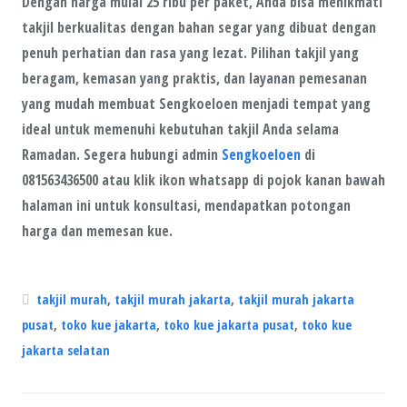
Dengan harga mulai
25 ribu per paket
, Anda bisa menikmati
takjil berkualitas dengan
bahan segar
yang dibuat dengan
penuh perhatian dan rasa yang lezat. Pilihan takjil yang
beragam
,
kemasan yang praktis
, dan layanan pemesanan
yang
mudah
membuat Sengkoeloen menjadi tempat yang
ideal untuk memenuhi kebutuhan takjil Anda selama
Ramadan. Segera hubungi admin
Sengkoeloen
di
081563436500 atau klik ikon whatsapp di pojok kanan bawah
halaman ini untuk konsultasi, mendapatkan potongan
harga dan memesan kue.
takjil murah
,
takjil murah jakarta
,
takjil murah jakarta
pusat
,
toko kue jakarta
,
toko kue jakarta pusat
,
toko kue
jakarta selatan