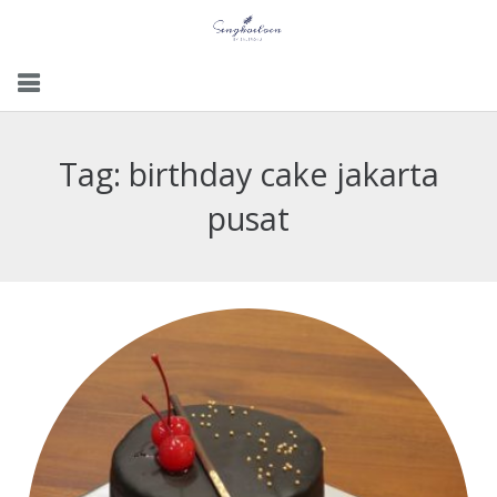
Menu
Tag:
birthday cake jakarta
Gallery
pusat
Contact Us
Kemitraan
Career