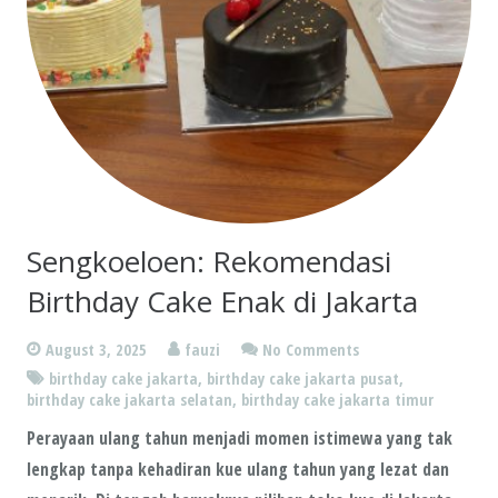
Sengkoeloen: Rekomendasi
Birthday Cake Enak di Jakarta
August 3, 2025
fauzi
No Comments
birthday cake jakarta
,
birthday cake jakarta pusat
,
birthday cake jakarta selatan
,
birthday cake jakarta timur
Perayaan ulang tahun menjadi momen istimewa yang tak
lengkap tanpa kehadiran kue ulang tahun yang lezat dan