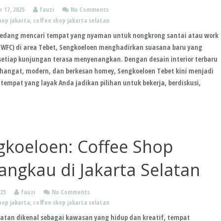
 17, 2025
fauzi
No Comments
hop jakarta
,
coffee shop jakarta selatan
 sedang mencari tempat yang nyaman untuk nongkrong santai atau work
(WFC) di area Tebet, Sengkoeloen menghadirkan suasana baru yang
etiap kunjungan terasa menyenangkan. Dengan desain interior terbaru
 hangat, modern, dan berkesan homey, Sengkoeloen Tebet kini menjadi
 tempat yang layak Anda jadikan pilihan untuk bekerja, berdiskusi,
gkoeloen: Coffee Shop
angkau di Jakarta Selatan
025
fauzi
No Comments
hop jakarta
,
coffee shop jakarta selatan
latan dikenal sebagai kawasan yang hidup dan kreatif, tempat