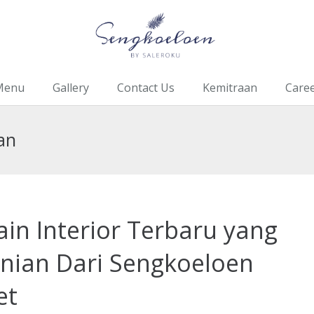
Menu
Gallery
Contact Us
Kemitraan
Care
an
in Interior Terbaru yang
inian Dari Sengkoeloen
et