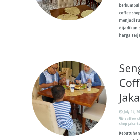
berkumpuln
coffee sho
menjadi ru
dijadikan 
harga terj
Sen
Cof
Jaka
July 14, 2
coffee s
shop jakart
Kebutuhan 