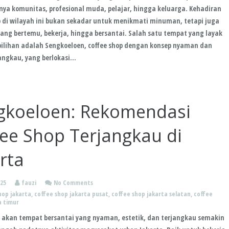
ya komunitas, profesional muda, pelajar, hingga keluarga. Kehadiran
p di wilayah ini bukan sekadar untuk menikmati minuman, tetapi juga
ang bertemu, bekerja, hingga bersantai. Salah satu tempat yang layak
pilihan adalah Sengkoeloen, coffee shop dengan konsep nyaman dan
angkau, yang berlokasi…
gkoeloen: Rekomendasi
fee Shop Terjangkau di
rta
025
fauzi
No Comments
hop jakarta
,
coffee shop jakarta pusat
,
coffee shop jakarta selatan
,
coffee
a timur
akan tempat bersantai yang nyaman, estetik, dan terjangkau semakin