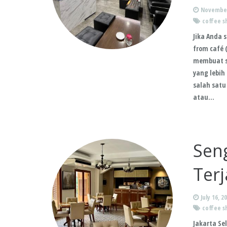
November
coffee s
Jika Anda
from café 
membuat s
yang lebih
salah satu
atau…
Sen
Terj
July 16, 2
coffee s
Jakarta Se