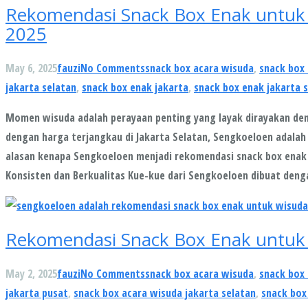
Rekomendasi Snack Box Enak untuk W
2025
May 6, 2025
fauzi
No Comments
snack box acara wisuda
,
snack box 
jakarta selatan
,
snack box enak jakarta
,
snack box enak jakarta 
Momen wisuda adalah perayaan penting yang layak dirayakan deng
dengan harga terjangkau di Jakarta Selatan, Sengkoeloen adalah 
alasan kenapa Sengkoeloen menjadi rekomendasi snack box enak u
Konsisten dan Berkualitas Kue-kue dari Sengkoeloen dibuat den
Rekomendasi Snack Box Enak untuk 
May 2, 2025
fauzi
No Comments
snack box acara wisuda
,
snack box 
jakarta pusat
,
snack box acara wisuda jakarta selatan
,
snack box