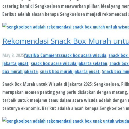
catering kami di Sengkoeloen menawarkan pilihan ideal yang men
Berikut adalah alasan kenapa Sengkoeloen menjadi rekomendasi
Rekomendasi Snack Box Murah untuk
May 8, 2025
fauzi
No Comments
snack box acara wisuda
,
snack box 
jakarta pusat
,
snack box acara wisuda jakarta selatan
,
snack box
box murah jakarta
,
snack box murah jakarta pusat
,
Snack box mur
Snack Box Murah untuk Wisuda di Jakarta 2025: Sengkoeloen, Pil
merupakan momen penting yang perlu disiapkan dengan matang, t
terbaik untuk menjamu tamu dalam acara wisuda adalah dengan me
tentunya ekonomis. Berikut adalah alasan kenapa Sengkoeloen 