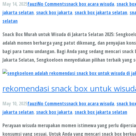
May 14, 2025
fauzi
No Comments
snack box acara wisuda
,
snack box
jakarta selatan
,
snack box jakarta
,
snack box jakarta selatan
,
sn
selatan
Snack Box Murah untuk Wisuda di Jakarta Selatan 2025: Sengkoel
adalah momen berharga yang patut dikenang, dan penyajian kon
bagi para tamu undangan. Bagi Anda yang sedang mencari snack 
Jakarta Selatan, Sengkoeloen menyediakan pilihan terbaik yang
rekomendasi snack box untuk wisuda 
May 10, 2025
fauzi
No Comments
snack box acara wisuda
,
snack box
jakarta selatan
,
snack box jakarta
,
snack box jakarta selatan
Perayaan wisuda merupakan momen istimewa yang perlu dipersi
konsumsi yang sesuai. Untuk Anda yang mencari snack box berkual