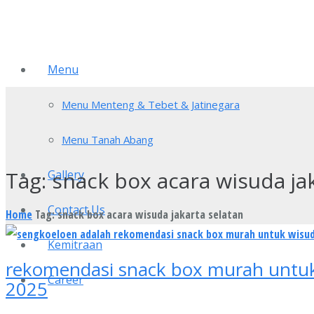
Menu
Menu Menteng & Tebet & Jatinegara
Menu Tanah Abang
Tag:
snack box acara wisuda ja
Gallery
Contact Us
Home
Tag: snack box acara wisuda jakarta selatan
Kemitraan
rekomendasi snack box murah untuk 
Career
2025