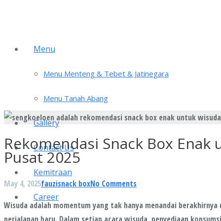
Menu
Menu Menteng & Tebet & Jatinegara
Menu Tanah Abang
Gallery
Rekomendasi Snack Box Enak u
Contact Us
Pusat 2025
Kemitraan
May 4, 2025
fauzi
snack box
No Comments
Career
Wisuda adalah momentum yang tak hanya menandai berakhirnya ma
perjalanan baru. Dalam setiap acara wisuda, penyediaan konsumsi