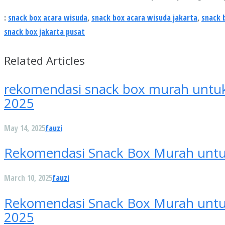
:
snack box acara wisuda
,
snack box acara wisuda jakarta
,
snack 
snack box jakarta pusat
Related Articles
rekomendasi snack box murah untuk 
2025
May 14, 2025
fauzi
Rekomendasi Snack Box Murah untuk 
March 10, 2025
fauzi
Rekomendasi Snack Box Murah untuk T
2025