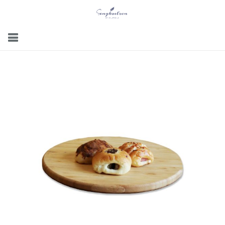
Menu
Gallery
Contact Us
Kemitraan
Career